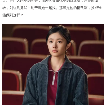
过。更让人想不到的是，后来忆秦娥找不到封潇潇，急得团团
转，刘红兵竟然主动帮着她一起找。那可是他的情敌啊，换成谁
能做到这样？