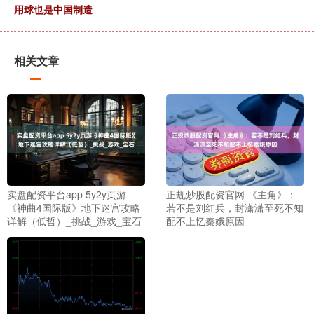
用球也是中国制造
相关文章
实盘配资平台app 5y2y页游
正规炒股配资官网 《主角》：
《神曲4国际版》地下迷宫攻略
若不是刘红兵，封潇潇至死不知
详解（低哲）_挑战_游戏_宝石
配不上忆秦娥原因