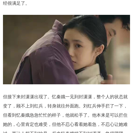
经很满足了。
但接下来封潇潇出现了。忆秦娥一见到封潇潇，整个人的状态就
变了，顾不上刘红兵，转身就往外面跑。刘红兵伸手拦了一下，
但看到忆秦娥急急忙忙的样子，他就松手了。他本来是可以拦住
她的，心里肯定也难受，但他不忍心看着她着急，不忍心让她难