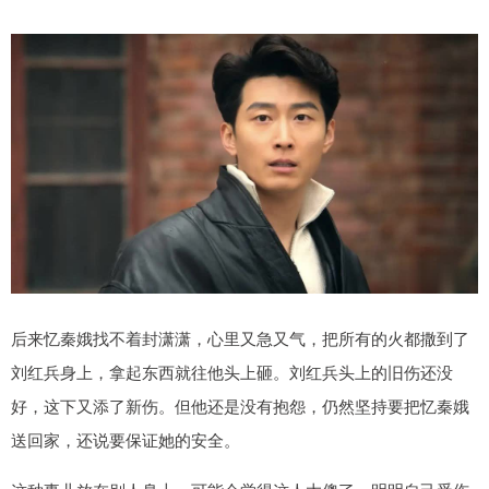
后来忆秦娥找不着封潇潇，心里又急又气，把所有的火都撒到了
刘红兵身上，拿起东西就往他头上砸。刘红兵头上的旧伤还没
好，这下又添了新伤。但他还是没有抱怨，仍然坚持要把忆秦娥
送回家，还说要保证她的安全。