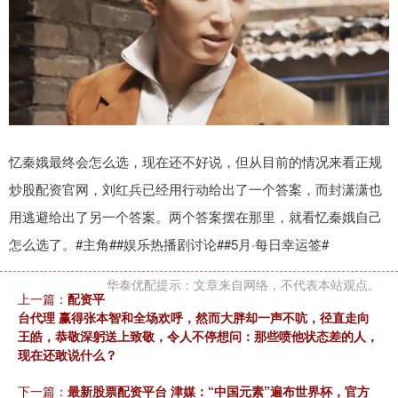
忆秦娥最终会怎么选，现在还不好说，但从目前的情况来看正规
炒股配资官网，刘红兵已经用行动给出了一个答案，而封潇潇也
用逃避给出了另一个答案。两个答案摆在那里，就看忆秦娥自己
怎么选了。#主角#​#娱乐热播剧讨论##5月·每日幸运签#​
华泰优配提示：文章来自网络，不代表本站观点。
上一篇：
配资平
台代理 赢得张本智和全场欢呼，然而大胖却一声不吭，径直走向
王皓，恭敬深躬送上致敬，令人不停想问：那些喷他状态差的人，
现在还敢说什么？
下一篇：
最新股票配资平台 津媒：“中国元素”遍布世界杯，官方