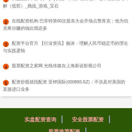
解（低哲）_挑战_游戏_宝石
​在线配资机构 巴菲特第60次股东大会开场点赞库克：他为伯
2
克希尔赚的钱比我还多
​配资平台官方 【行业资讯】杨涛：理解人民币稳定币的理论
3
与实践逻辑
​股票配资之家网 光线传媒在上海新设影视公司
4
​配资炒股就找配资 亚钾国际(000893.SZ)：不涉及对美国的
5
直接进口业务
实盘配资查询
安全股票配资
股票推荐配资