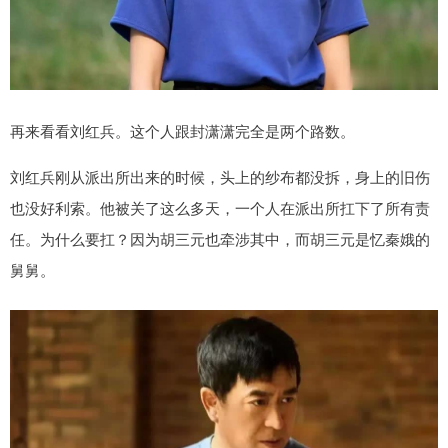
再来看看刘红兵。这个人跟封潇潇完全是两个路数。
刘红兵刚从派出所出来的时候，头上的纱布都没拆，身上的旧伤
也没好利索。他被关了这么多天，一个人在派出所扛下了所有责
任。为什么要扛？因为胡三元也牵涉其中，而胡三元是忆秦娥的
舅舅。