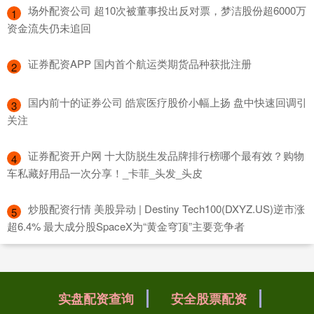
​场外配资公司 超10次被董事投出反对票，梦洁股份超6000万
1
资金流失仍未追回
​证券配资APP 国内首个航运类期货品种获批注册
2
​国内前十的证券公司 皓宸医疗股价小幅上扬 盘中快速回调引
3
关注
​证券配资开户网 十大防脱生发品牌排行榜哪个最有效？购物
4
车私藏好用品一次分享！_卡菲_头发_头皮
​炒股配资行情 美股异动 | Destiny Tech100(DXYZ.US)逆市涨
5
超6.4% 最大成分股SpaceX为“黄金穹顶”主要竞争者
实盘配资查询
安全股票配资