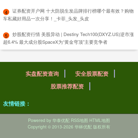
​证券配资开户网 十大防脱生发品牌排行榜哪个最有效？购物
4
车私藏好用品一次分享！_卡菲_头发_头皮
​炒股配资行情 美股异动 | Destiny Tech100(DXYZ.US)逆市涨
5
超6.4% 最大成分股SpaceX为“黄金穹顶”主要竞争者
实盘配资查询
安全股票配资
股票推荐配资
友情链接：
Powered by
华泰优配
RSS地图
HTML地图
Copyright
© 2013-2026 华林优配 版权所有