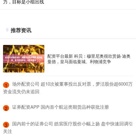
力，目标是小组出线
推荐资讯
配资平台最新 科贝：穆里尼奥很欣赏扬·迪奥
曼德，皇马面临曼城、利物浦竞争
​场外配资公司 超10次被董事投出反对票，梦洁股份超6000万
1
资金流失仍未追回
​证券配资APP 国内首个航运类期货品种获批注册
2
​国内前十的证券公司 皓宸医疗股价小幅上扬 盘中快速回调引
3
关注