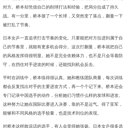
对方。桥本却凭借自己的削球打法和经验，把局分拉成了持久
战。有一分里，桥本接了一个长球，又突然变了落点，蒯曼一下
被打乱了节奏。
日本女乒一直追求打击节奏的变化。只要能把对方拉进到属于自
己的节奏里，就能有更多机会得分。这次打蒯曼，桥本就把自己
的风格发挥得很明显。她不是完全依赖体力，也不是只会等着防
守，在挡住对手进攻的时候，还能找到机会反击。
平时在训练中，桥本练得很认真。她和教练团队商量，每次训练
都会反复找出对手的主要进攻方式，再一个个记下来。桥本还会
专门记录中国选手的动作，分析她们习惯什么样的发球和进攻。
这种努力让她在国际比赛进入决赛，靠的不是运气。得了亚军，
能够和不同风格的选手较量，也是技术到位的表现。
对桥本这样敢说话的选手，有人会觉得她张扬。日本女乒很多选